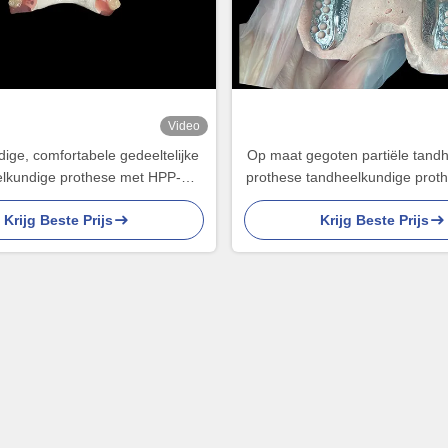
Video
ge, comfortabele gedeeltelijke
Op maat gegoten partiële tand
lkundige prothese met HPP-
prothese tandheelkundige prot
herstelt het kauwen en spreken
tanden ingesteld voor stabiliteit
Krijg Beste Prijs
Krijg Beste Prijs