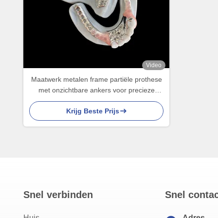
Video
Maatwerk metalen frame partiële prothese
met onzichtbare ankers voor precieze
pasvorm en superieure esthetiek
Krijg Beste Prijs
Snel verbinden
Snel conta
Huis
Adres