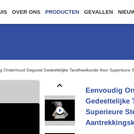
UIS
OVER ONS
PRODUCTEN
GEVALLEN
NIEU
g Onderhoud Gegooid Gedeeltelijke Tandheelkunde Voor Superieure St
Eenvoudig O
Gedeeltelijke
Superieure St
Aantrekkingsk