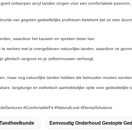
 goed ontworpen acryl tanden zorgen voor een comfortabele pasvorm, w
tructie van gegoten gedeeltelijke prothesen betekent dat ze zeer duur
tanden, waardoor het kauwen en spreken beter kan.
e werken met je overgebleven natuurlijke tanden, waardoor ze gezond e
 je glimlach vergroot en je zelfvertrouwen verhoogt.
ren, maar nog natuurlijke tanden hebben die behouden moeten worden
bare, langdurige en esthetisch aantrekkelijke optie voor gedeeltelijke 
bleDentures #ComfortableFit #NaturalLook #DentalSolutions
e Tandheelkunde
Eenvoudig Onderhoud Gestopte Gede