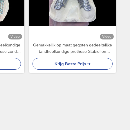
Video
Video
heelkundige
Gemakkelijk op maat gegoten gedeeltelijke
hese zonder
tandheelkundige prothese Stabiel en
 en functie
natuurlijk uitziend raamwerk voor snelle
Krijg Beste Prijs
resultaten