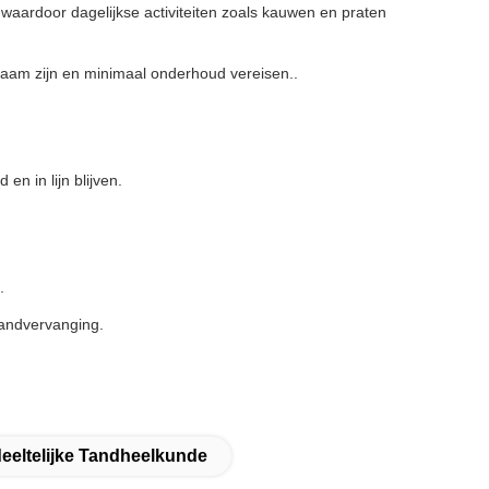
aardoor dagelijkse activiteiten zoals kauwen en praten
zaam zijn en minimaal onderhoud vereisen..
n in lijn blijven.
.
tandvervanging.
eltelijke Tandheelkunde