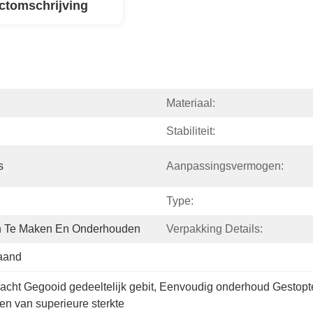
ctomschrijving
Materiaal:
Stabiliteit:
s
Aanpassingsvermogen:
Type:
n Te Maken En Onderhouden
Verpakking Details:
aand
acht Gegooid gedeeltelijk gebit
, 
Eenvoudig onderhoud Gestopte
ten van superieure sterkte