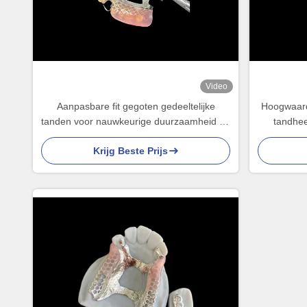
Video
Aanpasbare fit gegoten gedeeltelijke
Hoogwaardi
tanden voor nauwkeurige duurzaamheid en
tandhee
comfort bij gedeeltelijke tandvervanging
framework 
Krijg Beste Prijs