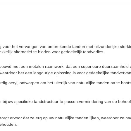
 voor het vervangen van ontbrekende tanden met uitzonderlijke sterkte,
lijk alternatief te bieden voor gedeeltelijk tandverlies.
ebouwd met een metalen raamwerk, dat een superieure duurzaamheid en
 waardoor het een langdurige oplossing is voor gedeeltelijke tandverva
 acryl, ontworpen om het uiterlijk van natuurlijke tanden na te bootsen
om bij uw specifieke tandstructuur te passen.vermindering van de beho
rgt ervoor dat ze erg op uw natuurlijke tanden lijken, waardoor ze na
 behouden.