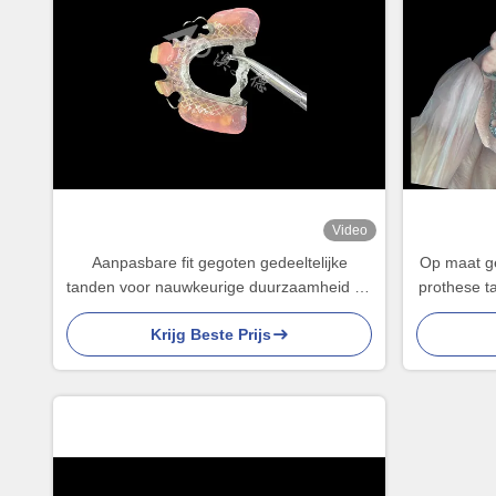
Video
Aanpasbare fit gegoten gedeeltelijke
Op maat ge
tanden voor nauwkeurige duurzaamheid en
prothese t
comfort bij gedeeltelijke tandvervanging
tanden ing
Krijg Beste Prijs