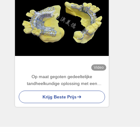
Video
Op maat gegoten gedeeltelijke
tandheelkundige oplossing met een
natuurlijke uitstraling voor een verbeterd
Krijg Beste Prijs
comfort en spraak