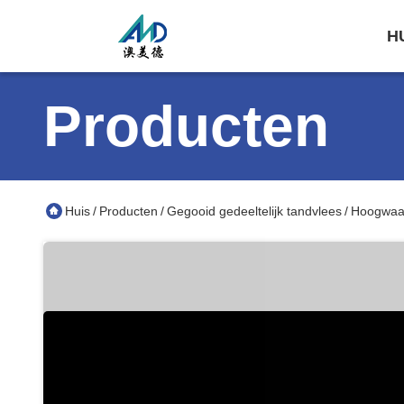
H
Producten
Huis
Producten
Gegooid gedeeltelijk tandvlees
Hoogwaar
/
/
/