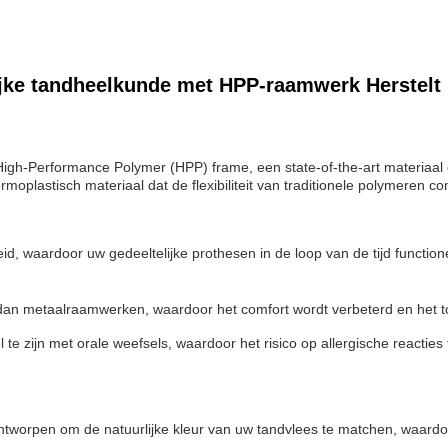
ijke tandheelkunde met HPP-raamwerk Herstel
High-Performance Polymer (HPP) frame, een state-of-the-art materiaal d
moplastisch materiaal dat de flexibiliteit van traditionele polymeren
id, waardoor uw gedeeltelijke prothesen in de loop van de tijd functione
 dan metaalraamwerken, waardoor het comfort wordt verbeterd en het t
te zijn met orale weefsels, waardoor het risico op allergische reacti
worpen om de natuurlijke kleur van uw tandvlees te matchen, waardoo