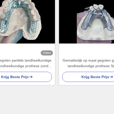
Video
goten partiële tandheelkundige
Gemakkelijk op maat gegoten ge
andheelkundige prothese zonder
tandheelkundige prothese St
esteld voor stabiliteit en functie
natuurlijk uitziend raamwerk v
Krijg Beste Prijs
Krijg Beste Prijs
resultaten