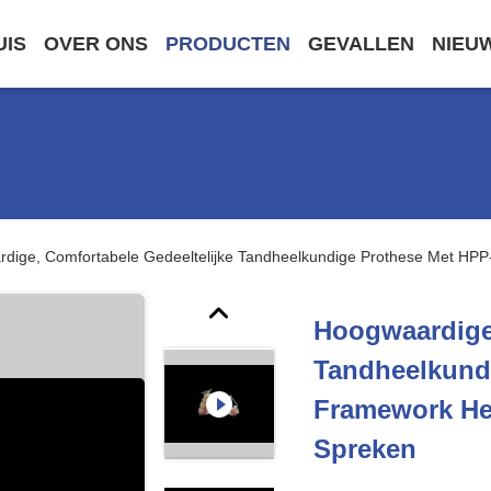
UIS
OVER ONS
PRODUCTEN
GEVALLEN
NIEU
dige, Comfortabele Gedeeltelijke Tandheelkundige Prothese Met HP
Hoogwaardige,
Tandheelkund
Framework He
Spreken