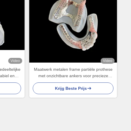
Video
Video
deeltelijke
Maatwerk metalen frame partiële prothese
abiel en
met onzichtbare ankers voor precieze
oor snelle
pasvorm en superieure esthetiek
Krijg Beste Prijs