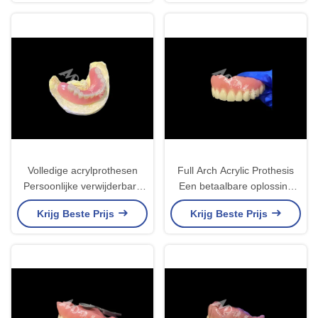
tandvervanging
Volledige acrylprothesen
Full Arch Acrylic Prothesis
Persoonlijke verwijderbare
Een betaalbare oplossing
prothese Makkelijk te
voor internationale
Krijg Beste Prijs
Krijg Beste Prijs
reinigen en langdurig
vervangende protheses