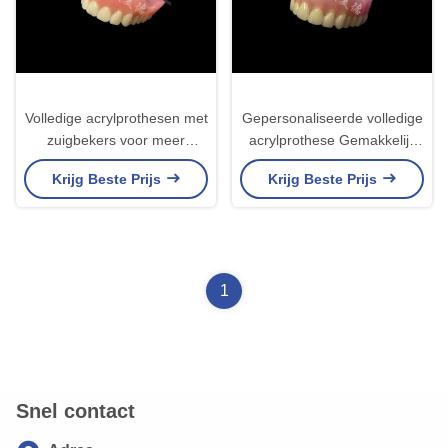
Volledige acrylprothesen met
Gepersonaliseerde volledige
zuigbekers voor meer
acrylprothese Gemakkelijk
stabiliteit en vertrouwen
onderhoud Afneembare
Krijg Beste Prijs
Krijg Beste Prijs
volledige boogprothese
1
Snel contact