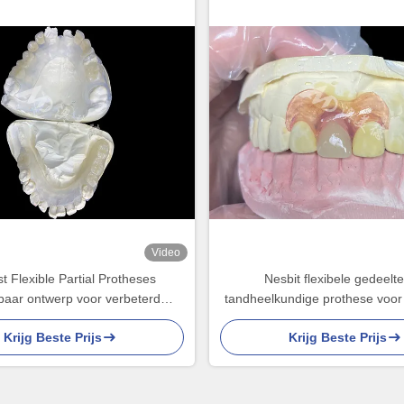
Video
st Flexible Partial Protheses
Nesbit flexibele gedeeltel
lbaar ontwerp voor verbeterd
tandheelkundige prothese voor
kauwen en spreken
die een naadloze verwijd
Krijg Beste Prijs
Krijg Beste Prijs
tandvervangingsoplossing