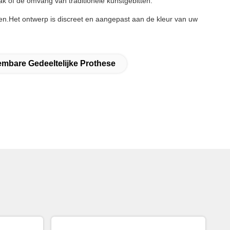
k of de omvang van traditionele kunstgebitten.
en.Het ontwerp is discreet en aangepast aan de kleur van uw
embare Gedeeltelijke Prothese