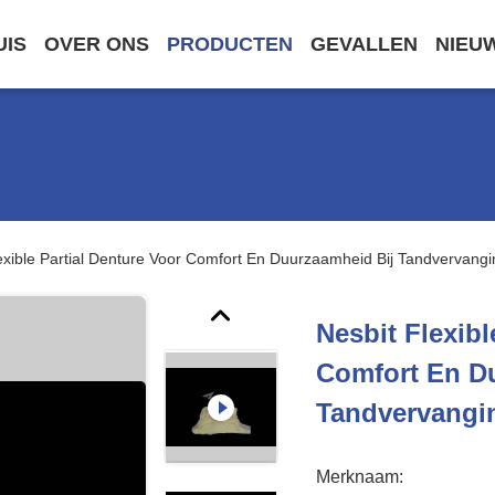
UIS
OVER ONS
PRODUCTEN
GEVALLEN
NIEU
exible Partial Denture Voor Comfort En Duurzaamheid Bij Tandvervangi
Nesbit Flexibl
Comfort En D
Tandvervangi
Merknaam: