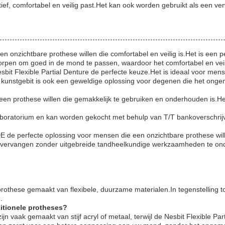
tief, comfortabel en veilig past.Het kan ook worden gebruikt als een verw
 een onzichtbare prothese willen die comfortabel en veilig is.Het is e
worpen om goed in de mond te passen, waardoor het comfortabel en veil
esbit Flexible Partial Denture de perfecte keuze.Het is ideaal voor me
unstgebit is ook een geweldige oplossing voor degenen die het ongem
e een prothese willen die gemakkelijk te gebruiken en onderhouden is.H
laboratorium en kan worden gekocht met behulp van T/T bankoverschrijv
de perfecte oplossing voor mensen die een onzichtbare prothese willen 
 vervangen zonder uitgebreide tandheelkundige werkzaamheden te ond
prothese gemaakt van flexibele, duurzame materialen.In tegenstelling tot
.
ditionele protheses?
 zijn vaak gemaakt van stijf acryl of metaal, terwijl de Nesbit Flexible Pa