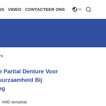
WS
VIDEO
CONTACTEER ONS
ng
e Partial Denture Voor
uurzaamheid Bij
ng
AMD dentallab