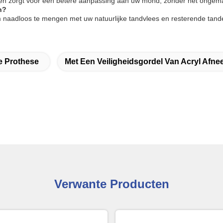
l en zorgt voor een betere aanpassing aan uw mond, zonder het ongema
n?
om naadloos te mengen met uw natuurlijke tandvlees en resterende tand
e Prothese
Met Een Veiligheidsgordel Van Acryl Afne
Verwante Producten