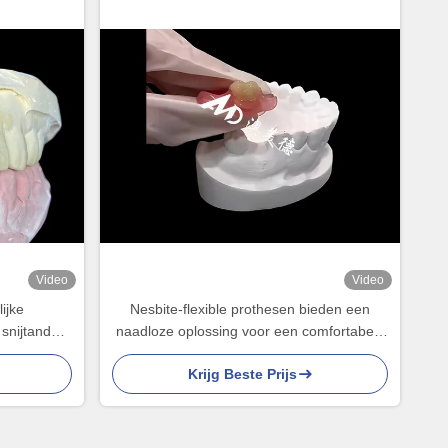
Video
Video
ijke
Nesbite-flexible prothesen bieden een
 snijtanden
naadloze oplossing voor een comfortabele
erbare
en natuurlijke glimlach
Krijg Beste Prijs
 biedt