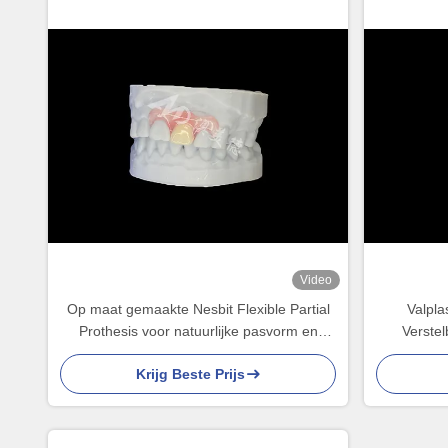
Video
Op maat gemaakte Nesbit Flexible Partial
Valpla
Prothesis voor natuurlijke pasvorm en
Verste
langdurig comfort
Krijg Beste Prijs