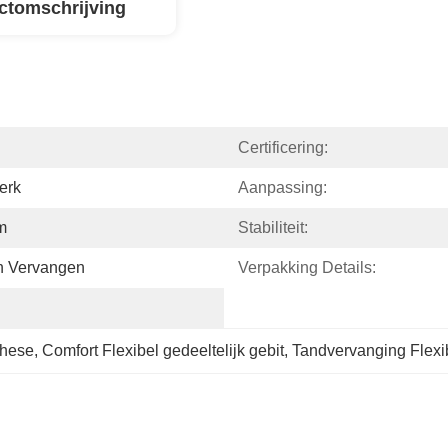
ctomschrijving
Certificering:
erk
Aanpassing:
m
Stabiliteit:
n Vervangen
Verpakking Details:
these
, 
Comfort Flexibel gedeeltelijk gebit
, 
Tandvervanging Flexi