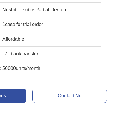
Nesbit Flexible Partial Denture
1case for trial order
Affordable
:
T/T bank transfer.
:
50000units/month
rijs
Contact Nu