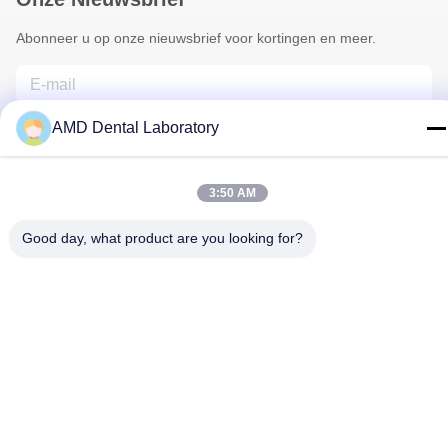
Abonneer u op onze nieuwsbrief voor kortingen en meer.
AMD Dental Laboratory
3:50 AM
Good day, what product are you looking for?
Contacteer Ons
Privacybeleid
|
Sitemap
| De Goede Kwaliteit van China
Tandkroon van zirkonia Leverancier. Copyright © 2024-2026 AMD
Dental Laboratory . Alle rechten voorbehoudena.