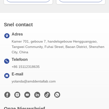
vervaardigd op maat
beschermt en zorgt voor een
goede tandontwikkeling.
Snel contact
Adres
Kamer 701, gebouw 7, handelsgebouw Hengguangyao,
Tangwei Community, Fuhai Street, Baoan District, Shenzhen
City, China
Telefoon
+86 15112318635
E-mail
yolanda@amddentallab.com
Onze Nieuwsbrief