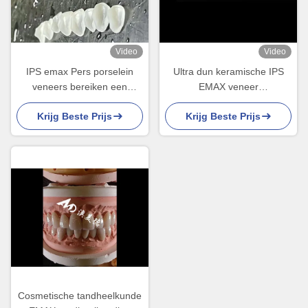
Video
Video
IPS emax Pers porselein
Ultra dun keramische IPS
veneers bereiken een
EMAX veneer
natuurlijke en stralende
vlekbestendigheid voor
Krijg Beste Prijs
Krijg Beste Prijs
glimlach
esthetische restauratie
Cosmetische tandheelkunde