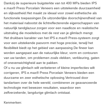
Dankzij de superieure buigsterkte van tot 400 MPa bieden IPS
e.max® Press Porcelain Veneers een uitstekende duurzaamheid
en slijtvastheid.Het maakt ze ideaal voor zowel esthetische als
functionele toepassingen.De uitzonderlijke doorschijnendheid van
het materiaal nabootst de lichtreflecterende eigenschappen van
natuurlijk tandglazuur.zorgen voor een naadloze en realistische
uitstraling die moeiteloos met de rest van je glimlach mengt.
Het drukbare karakter van het IPS e.max® Press-systeem zorgt
voor een uitstekende pasvorm met hoge precisie, terwijl het
flexibiliteit biedt op het gebied van aanpassing.De fineer kan
worden aangepast aan de natuurlijke kleur, vorm en contouren
van uw tanden, om problemen zoals vlekken, verkleuring, gaten
of onevenwichtigheid aan te pakken.
Of u nu uw glimlach wilt verbeteren of kleine imperfecties wilt
corrigeren, IPS e.max® Press Porcelain Veneers bieden een
duurzame en zeer esthetische oplossing.Vertrouwd door
tandartsen over de hele wereld, combineren ze geavanceerde
technologie met bewezen resultaten, waardoor een
zelfverzekerde, langdurige glimlach ontstaat.
Kenmerken: