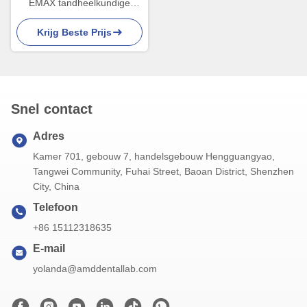
EMAX tandheelkundige
fineer 0,3-0,5 mm dik voor
Krijg Beste Prijs
esthetische restauratie
Snel contact
Adres
Kamer 701, gebouw 7, handelsgebouw Hengguangyao,
Tangwei Community, Fuhai Street, Baoan District, Shenzhen
City, China
Telefoon
+86 15112318635
E-mail
yolanda@amddentallab.com