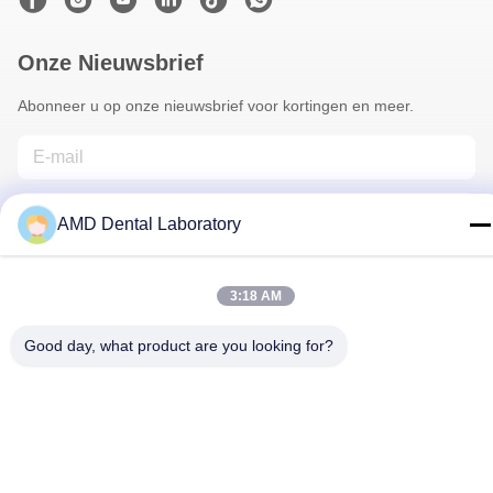
Onze Nieuwsbrief
Abonneer u op onze nieuwsbrief voor kortingen en meer.
AMD Dental Laboratory
3:18 AM
Contacteer Ons
Good day, what product are you looking for?
Privacybeleid
|
Sitemap
| De Goede Kwaliteit van China
Tandkroon van zirkonia Leverancier. Copyright © 2024-2026 AMD
Dental Laboratory . Alle rechten voorbehoudena.