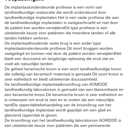
De implantaatondersteunde prothese is een vorm van
tandheelkundige restauratie die wordt ondersteund door
tandheelkundige implantaten.Het is een vaste prothese die aan
de tandheelkundige implantaten is vastgeschroefd en niet door
de patiënt kan worden verwijderdDit type prothese is een
uitstekende keuze voor patiënten die meerdere tanden of alle
tanden hebben verloren..
De implantaathoudende vaste brug is een ander type
implantaatondersteunde prothese.Dit soort bruggen worden
vastgelegd en kunnen niet door de patiënt worden verwijderdHet
biedt een duurzame en langdurige oplossing die eruit ziet en
voelt als natuurlijke tanden.
De geheel keramische kroon is een soort tandheelkundige kroon
die volledig van keramisch materiaal is gemaakt.Dit soort kroon is
zeer esthetisch en biedt uitstekende duurzaamheid.
De tandheelkundige implantaatkroon/brug van AOMEIDE
tandheelkundig laboratorium is gemaakt van een titaniumbasis en
een keramische kroon.De keramische kroon is zeer esthetisch en
is ontworpen om eruit te zien en te voelen als een natuurlijke
tandDe oppervlaktebehandeling van de kroon/brug van het
tandheelkundige implantaat wordt gepolijst om een glad en
glanzend oppervlak te geven.
De kroon/brug van het tandheelkundig laboratorium AOMEIDE is
een uitstekende keuze voor patiënten die een permanente