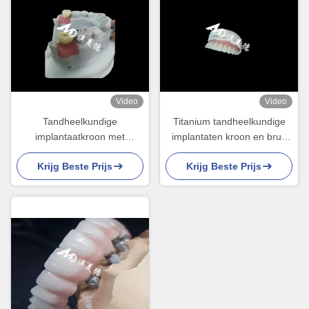
Video
Video
Tandheelkundige
Titanium tandheelkundige
implantaatkroon met
implantaten kroon en brug
titaniumpijl voor duurzame
voor tandherstel en
Krijg Beste Prijs
Krijg Beste Prijs
tandherstel
vervanging