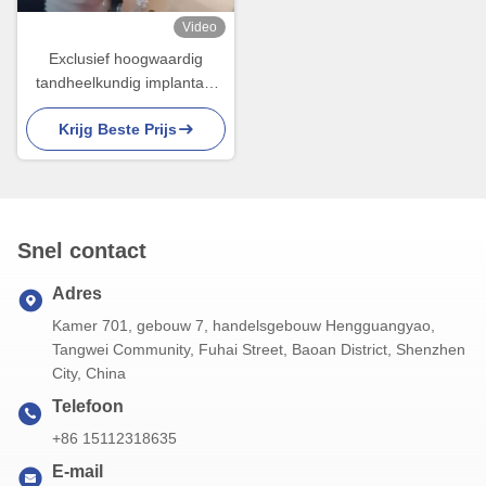
Video
Exclusief hoogwaardig
tandheelkundig implantaat
Kroonbrug Verschillende
Krijg Beste Prijs
maten verkrijgbaar
Snel contact
Adres
Kamer 701, gebouw 7, handelsgebouw Hengguangyao,
Tangwei Community, Fuhai Street, Baoan District, Shenzhen
City, China
Telefoon
+86 15112318635
E-mail