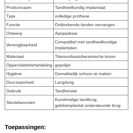
Productnaam
Tandheelkundig implantaat
Type
volledige prothese
Functie
Ontbrekende tanden vervangen
Ontwerp
Aanpasbaar
Compatibel met tandheelkundige
Verenigbaarheid
implantaten
Materiaal
Titaniumbasis/keramische kroon
Oppervlaktebehandeling
gepolijst
Hygiëne
Gemakkelijk schoon te maken
Duurzaamheid
Langdurig
Gebruik
Tandherstel
Kunstmatige tandbrug,
Sleutelwoorden
gebitsimplantat ondersteunde brug
Toepassingen: