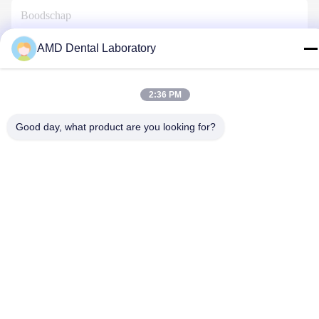
AMD Dental Laboratory
Contacteer Ons
2:36 PM
Good day, what product are you looking for?
Privacybeleid
|
Sitemap
| De Goede Kwaliteit van China
Tandkroon van zirkonia Leverancier. Copyright © 2024-2026 AMD
Dental Laboratory . Alle rechten voorbehoudena.