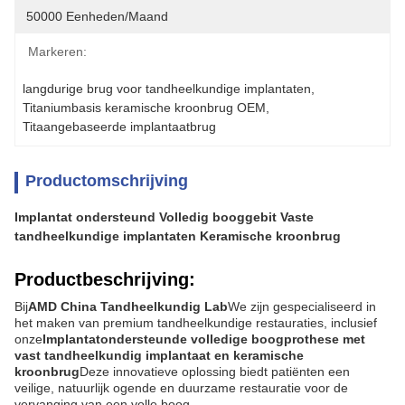
50000 Eenheden/maand
Markeren:
langdurige brug voor tandheelkundige implantaten
, 
Titaniumbasis keramische kroonbrug OEM
, 
Titaangebaseerde implantaatbrug
Productomschrijving
Implantat ondersteund Volledig booggebit Vaste
tandheelkundige implantaten Keramische kroonbrug
Productbeschrijving:
Bij
AMD China Tandheelkundig Lab
We zijn gespecialiseerd in
het maken van premium tandheelkundige restauraties, inclusief
onze
Implantatondersteunde volledige boogprothese met
vast tandheelkundig implantaat en keramische
kroonbrug
Deze innovatieve oplossing biedt patiënten een
veilige, natuurlijk ogende en duurzame restauratie voor de
vervanging van een volle boog.