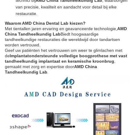
technici bij
AMD China Tandheelkundig Lab
, waarborgen
van precisie, kwaliteit en aandacht voor detail bij elke
restauratie.
Waarom AMD China Dental Lab kiezen?
Met tientallen jaren ervaring en geavanceerde technologie,
AMD
China Tandheelkundig Lab
Biedt hoogwaardige
tandheelkundige restauraties die wereldwijd door tandartsen
worden vertrouwd.
Geef uw patiënten het vertrouwen om weer te glimlachen met
de
Implantatondersteunde volledige boogprothese met vast
tandheelkundig implantaat en keramische kroonbrug
,
gemaakt met zorg en expertise door
AMD China
Tandheelkundig Lab
.